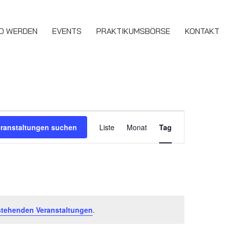
ED WERDEN
EVENTS
PRAKTIKUMSBÖRSE
KONTAKT
Veranstaltung
eranstaltungen suchen
Liste
Monat
Tag
Ansichten-
Navigation
stehenden Veranstaltungen
.