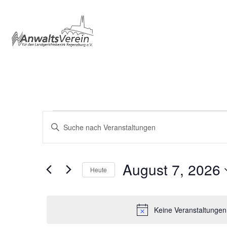
Veranstaltungen
Veranstaltungen
Geben
Sie
Such-
für
Das
und
Schlüsselwort.
August
Suche
August 7, 2026
Ansichtennavigation
Heute
nach
7,
Veranstaltungen
Datum
Schlüsselwort.
wählen.
2026
Keine Veranstaltungen