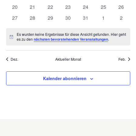
Veranstaltungen
Veranstaltungen
Veranstaltungen
Veranstaltungen
Veranstaltungen
Veranstaltungen
Veranst
0
0
0
0
0
0
0
20
21
22
23
24
25
26
Veranstaltungen
Veranstaltungen
Veranstaltungen
Veranstaltungen
Veranstaltungen
Veranstaltungen
Veranst
0
0
0
0
0
0
0
27
28
29
30
31
1
2
Veranstaltungen
Veranstaltungen
Veranstaltungen
Veranstaltungen
Veranstaltungen
Veranstaltunge
Veranst
Es wurden keine Ergebnisse für diese Ansicht gefunden. Hier geht
Hinweis
es zu den
nächsten bevorstehenden Veranstaltungen
.
Dez.
Aktueller Monat
Feb.
Kalender abonnieren