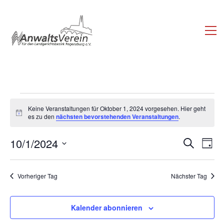
Veranstaltungen
Keine Veranstaltungen für Oktober 1, 2024 vorgesehen. Hier geht
Hinweis
für
es zu den
nächsten bevorstehenden Veranstaltungen
.
Oktober
Veran
Ve
10/1/2024
Suche
Tag
An
Datum
Such-
1,
wählen.
Na
und
Vorheriger Tag
Nächster Tag
2024
Ansic
Kalender abonnieren