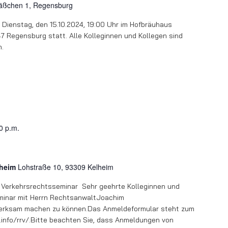
ßchen 1, Regensburg
Dienstag, den 15.10.2024, 19:00 Uhr im Hofbräuhaus
Regensburg statt. Alle Kolleginnen und Kollegen sind
n.
0 p.m.
lheim
Lohstraße 10, 93309 Kelheim
m Verkehrsrechtsseminar Sehr geehrte Kolleginnen und
eminar mit Herrn RechtsanwaltJoachim
erksam machen zu können.Das Anmeldeformular steht zum
info/rrv/.Bitte beachten Sie, dass Anmeldungen von