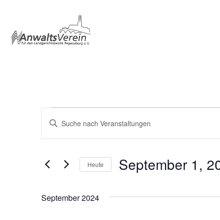
Veranstaltungen
Veranstaltungen
Geben
Sie
Such-
Das
und
Schlüsselwort.
Suche
September 1, 2
Ansichtennavigation
Heute
nach
Veranstaltungen
Datum
Schlüsselwort.
wählen.
September 2024