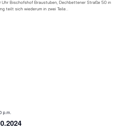
00 Uhr Bischofshof Braustuben, Dechbettener Straße 50 in
g teilt sich wiederum in zwei Teile…
0 p.m.
0.2024