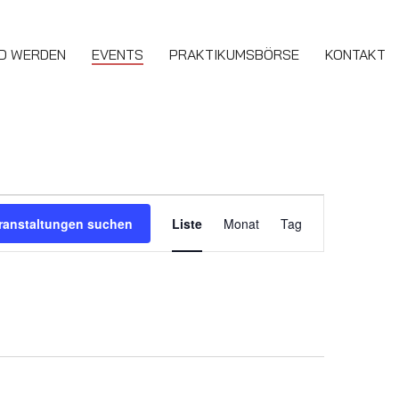
ED WERDEN
EVENTS
PRAKTIKUMSBÖRSE
KONTAKT
Veranstaltung
ranstaltungen suchen
Liste
Monat
Tag
Ansichten-
Navigation